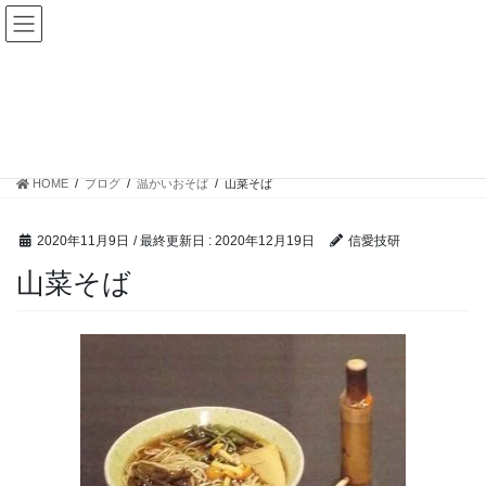
コ
ナ
ン
ビ
テ
ゲ
ン
ー
ツ
シ
ブログ
に
ョ
移
ン
動
に
HOME
ブログ
温かいおそば
山菜そば
移
動
2020年11月9日
/ 最終更新日 :
2020年12月19日
信愛技研
山菜そば