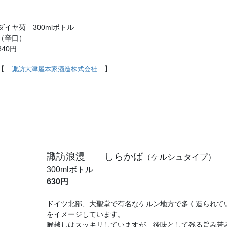
ダイヤ菊 300mlボトル
（辛口）
840円
【
】
諏訪大津屋本家酒造株式会社
諏訪浪漫 しらかば
（ケルシュタイプ）
300mlボトル
630円
ドイツ北部、大聖堂で有名なケルン地方で多く造られて
をイメージしています。
喉越しはスッキリしていますが、後味として残る旨み苦