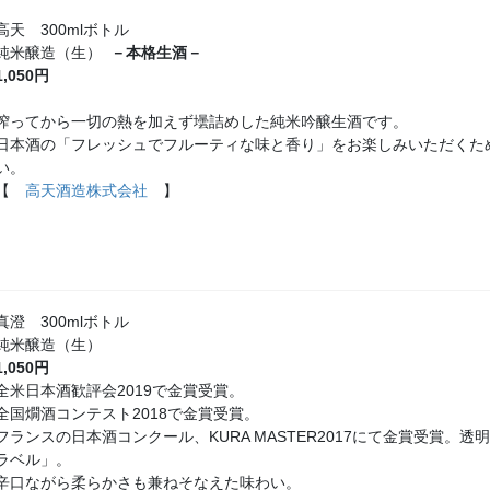
高天 300mlボトル
純米醸造（生）
－本格生酒－
1,050円
搾ってから一切の熱を加えず壜詰めした純米吟醸生酒です。
日本酒の「フレッシュでフルーティな味と香り」をお楽しみいただくた
い。
【
高天酒造株式会社
】
真澄 300mlボトル
純米醸造（生）
1,050円
全米日本酒歓評会2019で金賞受賞。
全国燗酒コンテスト2018で金賞受賞。
フランスの日本酒コンクール、KURA MASTER2017にて金賞受賞
ラベル」。
辛口ながら柔らかさも兼ねそなえた味わい。