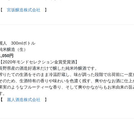
【
宮坂醸造株式会社
】
麗人 300mlボトル
純米醸造（生）
1,050円
【2020年モンドセレクション金賞受賞酒】
長野県産の酒造好適米だけで醸した純米吟醸酒です。
搾りたての生酒をそのまま冷温貯蔵し、味が調った段階で出荷前に一度
そのため、生酒特有の香りや味わいを色濃く残す、爽やかなお酒に仕上
果実のようなフルーティーな香り、そして爽やかながらもお米由来の旨
す。
【
麗人酒造株式会社
】