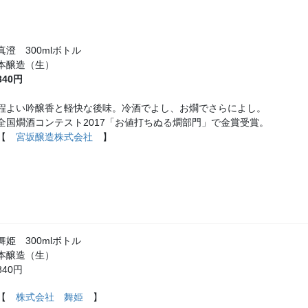
真澄 300mlボトル
本醸造（生）
840円
程よい吟醸香と軽快な後味。冷酒でよし、お燗でさらによし。
全国燗酒コンテスト2017「お値打ちぬる燗部門」で金賞受賞。
【
宮坂醸造株式会社
】
舞姫 300mlボトル
本醸造（生）
840円
【
株式会社 舞姫
】