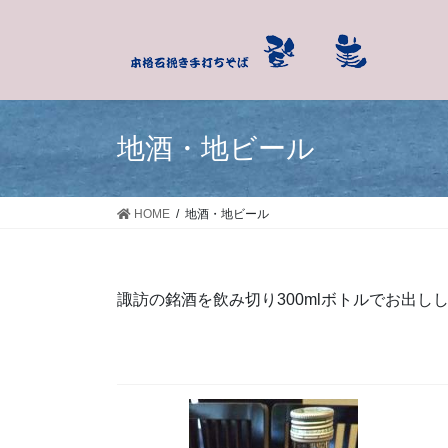
コ
ナ
ン
ビ
テ
ゲ
ン
ー
ツ
シ
に
ョ
地酒・地ビール
移
ン
動
に
移
HOME
地酒・地ビール
動
諏訪の銘酒を飲み切り300mlボトルでお出し