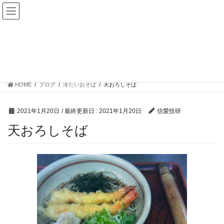
コ
ナ
ン
ビ
テ
ゲ
ン
ー
ツ
シ
ブログ
に
ョ
移
ン
動
に
HOME
ブログ
冷たいおそば
天おろしそば
移
動
2021年1月20日
/ 最終更新日 :
2021年1月20日
信愛技研
天おろしそば